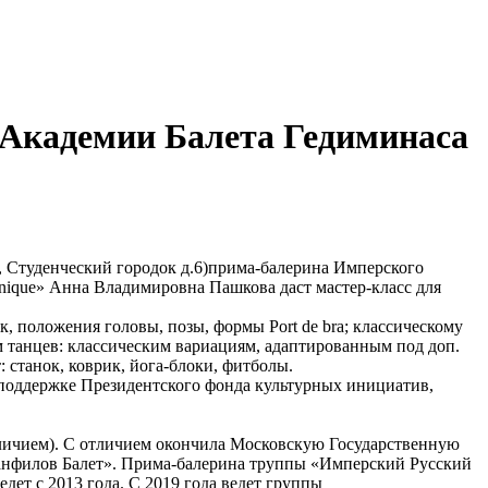
а Академии Балета Гедиминаса
к, Студенческий городок д.6)прима-балерина Имперского
chnique» Анна Владимировна Пашкова даст мастер-класс для
к, положения головы, позы, формы Port de bra; классическому
там танцев: классическим вариациям, адаптированным под доп.
 станок, коврик, йога-блоки, фитболы.
 поддержке Президентского фонда культурных инициатив,
личием). С отличием окончила Московскую Государственную
Панфилов Балет». Прима-балерина труппы «Имперский Русский
едет с 2013 года. С 2019 года ведет группы