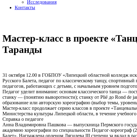
Исследования
Контакты
cezony@mail.ru
Мастер-класс в проекте «Тан
Таранды
31 октября 12.00 в ГОБПОУ «Липецкий областной колледж иску
Русского Балета, педагог по классическому танцу, спортивный 
педагогов, работающих с детьми, с начальным уровнем подгото
Педагог уделит внимание: основам классического танца — поста
станку — (понятию выворотности); станку от Plié до Rond de j
образование или авторскую хореографию (выбор темы, уровень 
Мастер-класс продолжает серию классов в проекте «Танцеваль
Министерства культуры Липецкой области, в течение учебного с
Справка о педагоге
Анна Владимировна Пашкова — выпускница Пермского государ
академию хореографии по специальности Педагог-хореограф (
Балет». Награждена орденом Дягилева III степени за вклад в ра