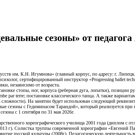
цевальные сезоны» от педагог
сств им. К.Н. Игумнова» (главный корпус, по адресу: г. Липец
психолог, сертифицированный инструктор «Progressing ballet te
вки, независимо от возраста.
новке стопы, ног, корпуса (реберная дуга, лопатки), позиции ру
ambe par terre; постановке классического танца. А также вариан
сложности). На занятии будет использован следующий реквизит:
ные сезоны с Гедиминасом Тарандой», который реализуется при
езона с 1 сентября по 31 мая 2026г.
ственного хореографического училища 2001 года (диплом с от
2013 г). Солистка труппы современной хореографии «Евгений 
звитие русской культуры (2008г). Педагогическую деятельность в